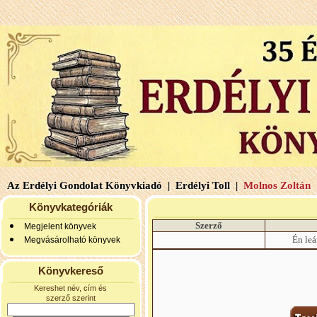
Az Erdélyi Gondolat Könyvkiadó |
Erdélyi Toll |
Molnos Zoltán 
Könyvkategóriák
Szerző
Megjelent könyvek
Én le
Megvásárolható könyvek
Könyvkereső
Kereshet név, cím és
szerző szerint