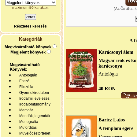
maximum
50
karakter.
(Az Ön által k
Részletes keresés
Kategóriák
A f
Megvásárolható könyvek
Karácsonyi álom
Megjelent könyvek
Magyar írók és kö
Megvásárolható
karácsonya
Könyvek:
Antológia
Antológiák
Esszé
Filozófia
40 RON
Gyermekirodalom
Irodalmi levelezés
Irodalomtudomány
Memoár
Mondák, legendák
Baricz Lajos
Monográfia
Műfordítás
A templom egere
Müvelődéstörténet
Verses mese