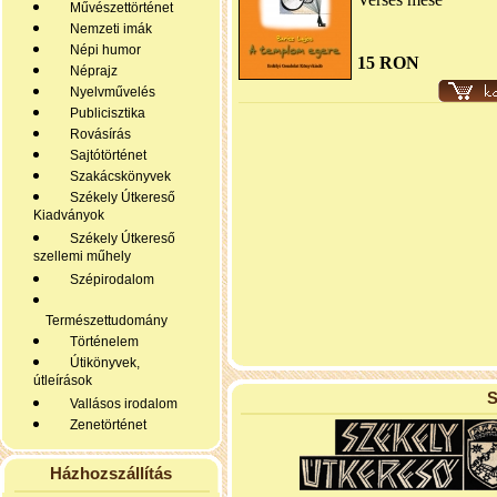
Művészettörténet
Nemzeti imák
Népi humor
15 RON
Néprajz
Nyelvművelés
Publicisztika
Rovásírás
Sajtótörténet
Szakácskönyvek
Székely Útkereső
Kiadványok
Székely Útkereső
szellemi műhely
Szépirodalom
Természettudomány
Történelem
Útikönyvek,
útleírások
S
Vallásos irodalom
Zenetörténet
Házhozszállítás