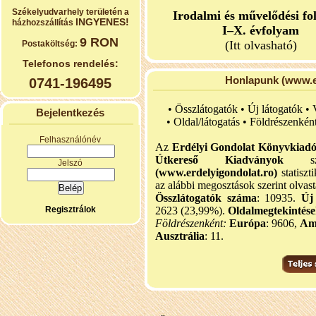
Székelyudvarhely területén a
Irodalmi és művelődési fo
INGYENES!
házhozszállítás
I–X. évfolyam
9 RON
(Itt olvasható)
Postaköltség:
Telefonos rendelés:
Honlapunk (www.er
0741-196495
• Összlátogatók • Új látogatók •
Bejelentkezés
•
Oldal/látogatás • Földrészenkén
Felhasználónév
Az
Erdélyi Gondolat Könyvkiad
Útkereső Kiadványok
szel
Jelszó
(www.erdelyigondolat.ro)
statiszt
az alábbi megosztások szerint olvast
Összlátogatók száma
: 10935.
Új
Regisztrálok
2623 (23,99%).
Oldalmegtekintés
Földrészenként:
Európa
: 9606,
Am
Ausztrália
: 11.