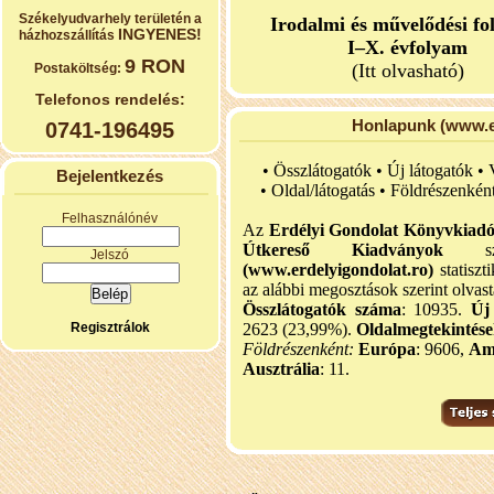
Székelyudvarhely területén a
Irodalmi és művelődési fo
INGYENES!
házhozszállítás
I–X. évfolyam
9 RON
(Itt olvasható)
Postaköltség:
Telefonos rendelés:
Honlapunk (www.er
0741-196495
• Összlátogatók • Új látogatók •
Bejelentkezés
•
Oldal/látogatás • Földrészenkén
Felhasználónév
Az
Erdélyi Gondolat Könyvkiad
Útkereső Kiadványok
szel
Jelszó
(www.erdelyigondolat.ro)
statiszt
az alábbi megosztások szerint olvast
Összlátogatók száma
: 10935.
Új
Regisztrálok
2623 (23,99%).
Oldalmegtekintés
Földrészenként:
Európa
: 9606,
Am
Ausztrália
: 11.