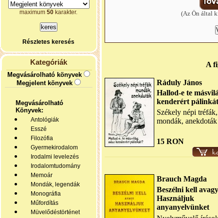
maximum
50
karakter.
(Az Ön által k
Részletes keresés
Kategóriák
A f
Megvásárolható könyvek
Ráduly János
Megjelent könyvek
Hallod-e te másvil
kenderért pálinká
Megvásárolható
Könyvek:
Székely népi tréfák,
Antológiák
mondák, anekdoták
Esszé
Filozófia
15 RON
Gyermekirodalom
Irodalmi levelezés
Irodalomtudomány
Memoár
Brauch Magda
Mondák, legendák
Beszélni kell avag
Monográfia
Használjuk
Műfordítás
anyanyelvünket
Müvelődéstörténet