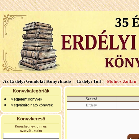
Az Erdélyi Gondolat Könyvkiadó |
Erdélyi Toll |
Molnos Zoltán 
Könyvkategóriák
Szerző
Megjelent könyvek
Erdély
Megvásárolható könyvek
Könyvkereső
Kereshet név, cím és
szerző szerint