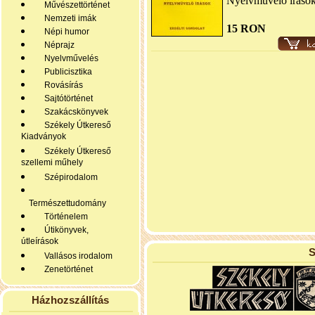
Nyelvművelő íráso
Művészettörténet
Nemzeti imák
15 RON
Népi humor
Néprajz
Nyelvművelés
Publicisztika
Rovásírás
Sajtótörténet
Szakácskönyvek
Székely Útkereső
Kiadványok
Székely Útkereső
szellemi műhely
Szépirodalom
Természettudomány
Történelem
Útikönyvek,
útleírások
S
Vallásos irodalom
Zenetörténet
Házhozszállítás