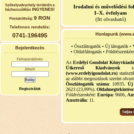
Székelyudvarhely területén a
Irodalmi és művelődési fo
INGYENES!
házhozszállítás
I–X. évfolyam
9 RON
(Itt olvasható)
Postaköltség:
Telefonos rendelés:
Honlapunk (www.er
0741-196495
• Összlátogatók • Új látogatók •
Bejelentkezés
•
Oldal/látogatás • Földrészenkén
Felhasználónév
Az
Erdélyi Gondolat Könyvkiad
Útkereső Kiadványok
szel
Jelszó
(www.erdelyigondolat.ro)
statiszt
az alábbi megosztások szerint olvast
Összlátogatók száma
: 10935.
Új
Regisztrálok
2623 (23,99%).
Oldalmegtekintés
Földrészenként:
Európa
: 9606,
Am
Ausztrália
: 11.