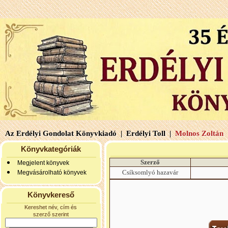
Az Erdélyi Gondolat Könyvkiadó |
Erdélyi Toll |
Molnos Zoltán 
Könyvkategóriák
Szerző
Megjelent könyvek
Csíksomlyó hazavár
Megvásárolható könyvek
Könyvkereső
Kereshet név, cím és
szerző szerint