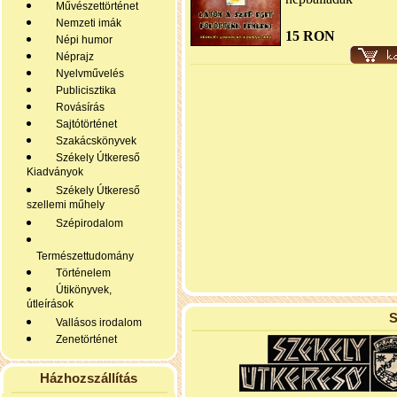
Művészettörténet
Nemzeti imák
15 RON
Népi humor
Néprajz
Nyelvművelés
Publicisztika
Rovásírás
Sajtótörténet
Szakácskönyvek
Székely Útkereső
Kiadványok
Székely Útkereső
szellemi műhely
Szépirodalom
Természettudomány
Történelem
Útikönyvek,
útleírások
S
Vallásos irodalom
Zenetörténet
Házhozszállítás