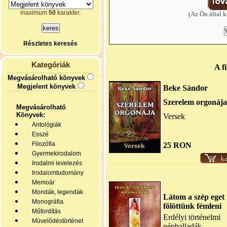
maximum
50
karakter.
(Az Ön által k
Részletes keresés
Kategóriák
A f
Megvásárolható könyvek
Megjelent könyvek
Beke Sándor
Szerelem orgonája
Megvásárolható
Könyvek:
Versek
Antológiák
Esszé
Filozófia
25 RON
Gyermekirodalom
Irodalmi levelezés
Irodalomtudomány
Memoár
Mondák, legendák
Látom a szép eget
Monográfia
fölöttünk fémleni
Műfordítás
Erdélyi történelmi
Müvelődéstörténet
népballadák