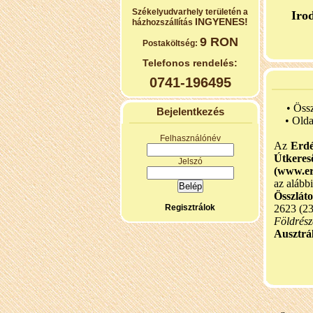
Székelyudvarhely területén a
Iro
INGYENES!
házhozszállítás
9 RON
Postaköltség:
Telefonos rendelés:
0741-196495
• Öss
Bejelentkezés
•
Olda
Felhasználónév
Az
Erdé
Útker
Jelszó
(www.er
az alább
Összlát
Regisztrálok
2623 (2
Földrész
Ausztrál