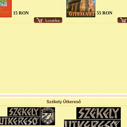
15 RON
55 RON
Székely Útkereső