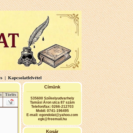
s |
Kapcsolatfelvétel
Címünk
t
Törlés
535600 Székelyudvarhely
Tamási Áron utca 87 szám
Telefon/fax: 0266-212703
Mobil: 0741-196495
E-mail:
egondolat@yahoo.com
egk@freemail.hu
Kosár