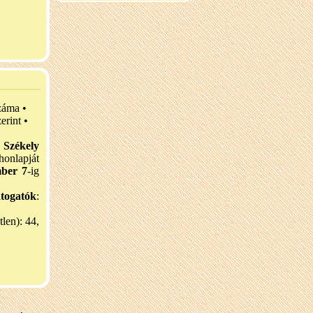
záma •
erint •
a
Székely
lapját
mber 7
-ig
átogatók
:
tlen): 44,