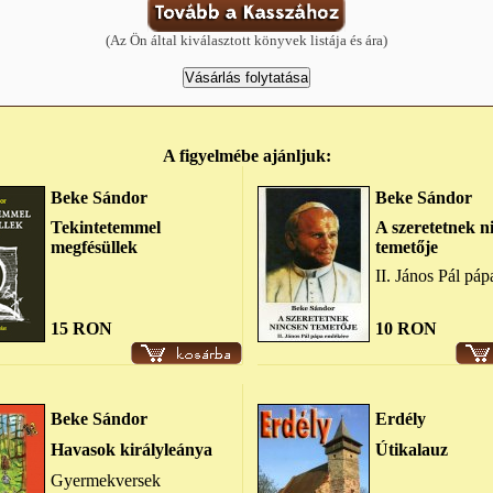
(Az Ön által kiválasztott könyvek listája és ára)
A figyelmébe ajánljuk:
Beke Sándor
Beke Sándor
Tekintetemmel
A szeretetnek n
megfésüllek
temetője
II. János Pál pá
15 RON
10 RON
Beke Sándor
Erdély
Havasok királyleánya
Útikalauz
Gyermekversek