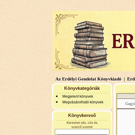
Az Erdélyi Gondolat Könyvkiadó |
Erdé
Könyvkategóriák
Megjelent könyvek
Megvásárolható könyvek
Gagyi
Könyvkereső
Kereshet név, cím és
szerző szerint