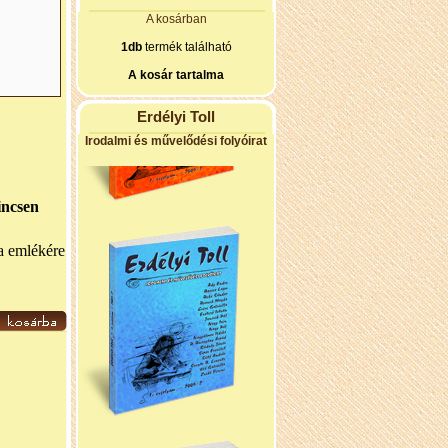
A kosárban
1db
termék található
A kosár tartalma
Erdélyi Toll
Irodalmi és művelődési folyóirat
incsen
pa emlékére