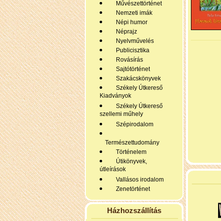
Művészettörténet
Nemzeti imák
Népi humor
Néprajz
Nyelvművelés
Publicisztika
Rovásírás
Sajtótörténet
Szakácskönyvek
Székely Útkereső
Kiadványok
Székely Útkereső
szellemi műhely
Szépirodalom
Természettudomány
Történelem
Útikönyvek,
útleírások
Vallásos irodalom
Zenetörténet
Házhozszállítás