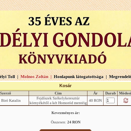
lyi Toll |
Molnos Zoltán |
Honlapunk látogatottsága |
Megrendelé
Kosár
Szerző
Cím
Ár
Darab
Módosí
Fejdíszek Székelykeresztúr
 Biró Katalin
40 RON
környékétől a két Homoród mentéig
Kevezményes ár:
Összesen:
24 RON