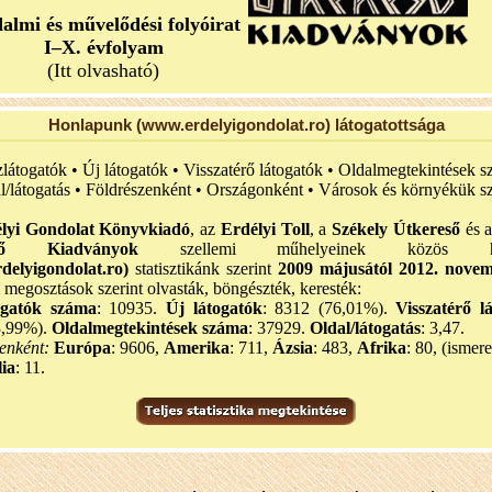
dalmi és művelődési folyóirat
I–X. évfolyam
(Itt olvasható)
Honlapunk (www.erdelyigondolat.ro) látogatottsága
zlátogatók • Új látogatók • Visszatérő látogatók • Oldalmegtekintések s
l/látogatás • Földrészenként • Országonként • Városok és környékük sz
lyi Gondolat Könyvkiadó
, az
Erdélyi Toll
, a
Székely Útkereső
és 
eső Kiadványok
szellemi műhelyeinek közös hon
delyigondolat.ro)
statisztikánk szerint
2009 májusától 2012. nove
i megosztások szerint olvasták, böngészték, keresték:
ogatók száma
: 10935.
Új látogatók
: 8312 (76,01%).
Visszatérő l
3,99%).
Oldalmegtekintések száma
: 37929.
Oldal/látogatás
: 3,47.
enként:
Európa
: 9606,
Amerika
: 711,
Ázsia
: 483,
Afrika
: 80, (ismere
ia
: 11.