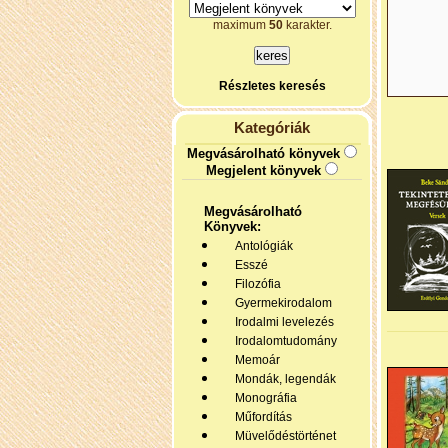
maximum
50
karakter.
Részletes keresés
Kategóriák
Megvásárolható könyvek
Megjelent könyvek
Megvásárolható
Könyvek:
Antológiák
Esszé
Filozófia
Gyermekirodalom
Irodalmi levelezés
Irodalomtudomány
Memoár
Mondák, legendák
Monográfia
Műfordítás
Müvelődéstörténet