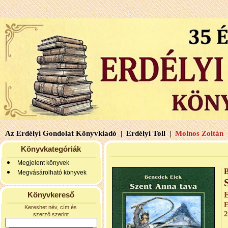
Az Erdélyi Gondolat Könyvkiadó |
Erdélyi Toll |
Molnos Zoltán 
Könyvkategóriák
Megjelent könyvek
B
Megvásárolható könyvek
Könyvkereső
E
Kereshet név, cím és
2
szerző szerint