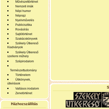
Művészettörténet
Nemzeti imák
Népi humor
Néprajz
Nyelvművelés
Publicisztika
Rovásírás
Sajtótörténet
Szakácskönyvek
Székely Útkereső
Kiadványok
Székely Útkereső
szellemi műhely
Szépirodalom
Természettudomány
Történelem
Útikönyvek,
útleírások
S
Vallásos irodalom
Zenetörténet
Házhozszállítás