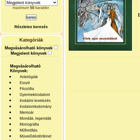
maximum
50
karakter.
Részletes keresés
Kategóriák
Megvásárolható könyvek
Megjelent könyvek
Megvásárolható
Könyvek:
Antológiák
Esszé
Filozófia
Gyermekirodalom
Irodalmi levelezés
Irodalomtudomány
Memoár
Mondák, legendák
Monográfia
Műfordítás
Müvelődéstörténet