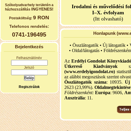
Székelyudvarhely területén a
Irodalmi és művelődési fo
INGYENES!
házhozszállítás
I–X. évfolyam
9 RON
(Itt olvasható)
Postaköltség:
Telefonos rendelés:
Honlapunk (www.er
0741-196495
• Összlátogatók • Új látogatók •
Bejelentkezés
•
Oldal/látogatás • Földrészenkén
Felhasználónév
Az
Erdélyi Gondolat Könyvkiad
Útkereső Kiadványok
szel
Jelszó
(www.erdelyigondolat.ro)
statiszt
az alábbi megosztások szerint olvast
Összlátogatók száma
: 10935.
Új
Regisztrálok
2623 (23,99%).
Oldalmegtekintés
Földrészenként:
Európa
: 9606,
Am
Ausztrália
: 11.