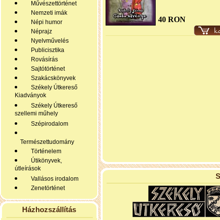
Művészettörténet
Nemzeti imák
40 RON
Népi humor
Néprajz
Nyelvművelés
Publicisztika
Rovásírás
Sajtótörténet
Szakácskönyvek
Székely Útkereső
Kiadványok
Székely Útkereső
szellemi műhely
Szépirodalom
Természettudomány
Történelem
Útikönyvek,
útleírások
S
Vallásos irodalom
Zenetörténet
Házhozszállítás