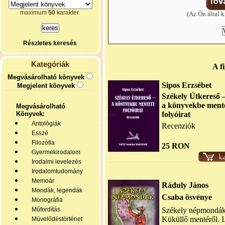
maximum
50
karakter.
(Az Ön által k
Részletes keresés
Kategóriák
A f
Megvásárolható könyvek
Sipos Erzsébet
Megjelent könyvek
Székely Útkereső
a könyvekbe ment
Megvásárolható
Könyvek:
folyóirat
Antológiák
Recenziók
Esszé
Filozófia
25 RON
Gyermekirodalom
Irodalmi levelezés
Irodalomtudomány
Memoár
Ráduly János
Mondák, legendák
Csaba ösvénye
Monográfia
Műfordítás
Székely népmondák
Küküllő mentéről. I
Müvelődéstörténet