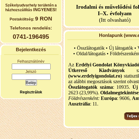
Székelyudvarhely területén a
Irodalmi és művelődési fo
INGYENES!
házhozszállítás
I–X. évfolyam
9 RON
(Itt olvasható)
Postaköltség:
Telefonos rendelés:
Honlapunk (www.er
0741-196495
• Összlátogatók • Új látogatók •
Bejelentkezés
•
Oldal/látogatás • Földrészenkén
Felhasználónév
Az
Erdélyi Gondolat Könyvkiad
Útkereső Kiadványok
szel
Jelszó
(www.erdelyigondolat.ro)
statiszt
az alábbi megosztások szerint olvast
Összlátogatók száma
: 10935.
Új
Regisztrálok
2623 (23,99%).
Oldalmegtekintés
Földrészenként:
Európa
: 9606,
Am
Ausztrália
: 11.