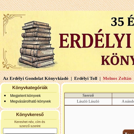
Az Erdélyi Gondolat Könyvkiadó |
Erdélyi Toll |
Molnos Zoltán 
Könyvkategóriák
Szerző
Megjelent könyvek
László László
A nándo
Megvásárolható könyvek
Könyvkereső
Kereshet név, cím és
szerző szerint