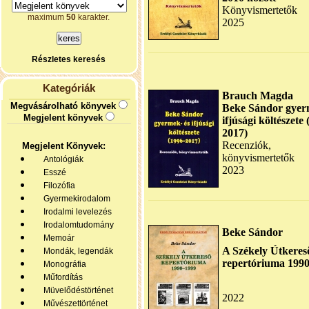
Könyvismertetők
maximum
50
karakter.
2025
Részletes keresés
Kategóriák
Brauch Magda
Megvásárolható könyvek
Beke Sándor gyer
Megjelent könyvek
ifjúsági költészete
2017)
Recenziók,
Megjelent Könyvek:
könyvismertetők
Antológiák
2023
Esszé
Filozófia
Gyermekirodalom
Irodalmi levelezés
Irodalomtudomány
Beke Sándor
Memoár
A Székely Útkeres
Mondák, legendák
repertóriuma 199
Monográfia
Műfordítás
Müvelődéstörténet
2022
Művészettörténet