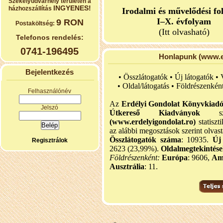
Székelyudvarhely területén a
INGYENES!
házhozszállítás
Irodalmi és művelődési fo
I–X. évfolyam
9 RON
Postaköltség:
(Itt olvasható)
Telefonos rendelés:
0741-196495
Honlapunk (www.er
Bejelentkezés
• Összlátogatók • Új látogatók •
•
Oldal/látogatás • Földrészenkén
Felhasználónév
Az
Erdélyi Gondolat Könyvkiad
Jelszó
Útkereső Kiadványok
szel
(www.erdelyigondolat.ro)
statiszt
az alábbi megosztások szerint olvast
Összlátogatók száma
: 10935.
Új
Regisztrálok
2623 (23,99%).
Oldalmegtekintés
Földrészenként:
Európa
: 9606,
Am
Ausztrália
: 11.