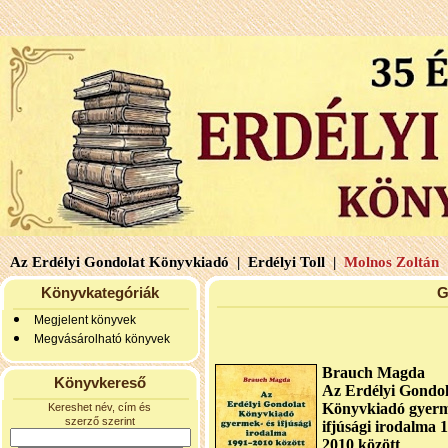
Az Erdélyi Gondolat Könyvkiadó |
Erdélyi Toll |
Molnos Zoltán 
Könyvkategóriák
G
Megjelent könyvek
Megvásárolható könyvek
Brauch Magda
Könyvkereső
Az Erdélyi Gondol
Könyvkiadó gyerm
Kereshet név, cím és
szerző szerint
ifjúsági irodalma 
2010 között