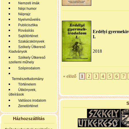
Nemzeti imák
Népi humor
Néprajz
Nyelvművelés
Publicisztika
Rovásírás
Erdélyi gyermeki
Sajtótörténet
I.
Szakácskönyvek
Székely Útkereső
2018
Kiadványok
Székely Útkereső
szellemi műhely
Szépirodalom
« elöző
1
2
3
4
5
6
7
Természettudomány
Történelem
Útikönyvek,
útleírások
Vallásos irodalom
S
Zenetörténet
Házhozszállítás